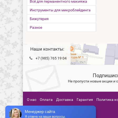
Всё для перманентного макияжа
Инструменты для микроблейдинга
Бижутерия
Разное
Наши контакты:
+7 (985) 765 19 04
Подпишись
Не пропусти новые акции и
О нас
Оплата
Доставка
Гарантия
Политика к
Менеджер сайта
Я отвечу на ваши вопросы.