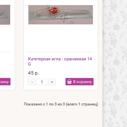
Катетерная игла - оранжевая 14
G
45 р.
-
рзину
В корзину
+
Показано с 1 по 3 из 3 (всего 1 страниц)