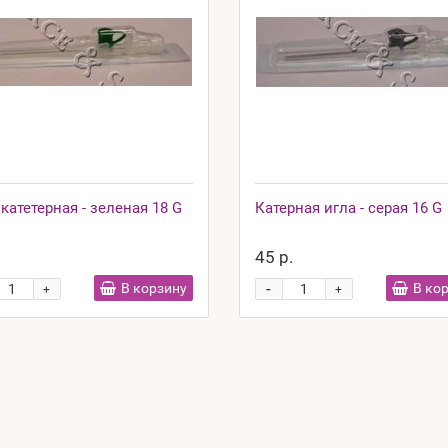
катетерная - зеленая 18 G
Катерная игла - серая 16 G
.
45 р.
-
В корзину
В ко
+
+