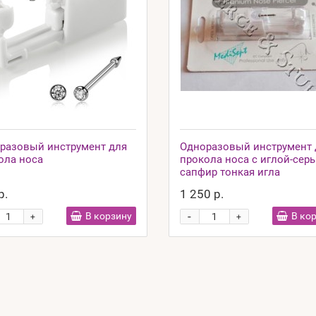
разовый инструмент для
Одноразовый инструмент 
ола носа
прокола носа с иглой-серь
сапфир тонкая игла
р.
1 250 р.
-
В корзину
В ко
+
+