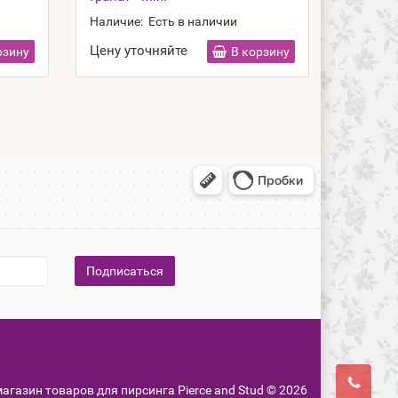
Наличие:
Есть в наличии
Наличие
Цену уточняйте
Цену у
рзину
В корзину
Подписаться
-магазин товаров для пирсинга Pierce and Stud © 2026