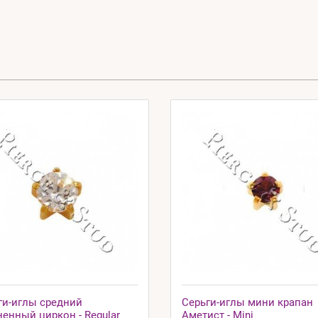
ги-иглы средний
Серьги-иглы мини крапан
ненный циркон - Regular
Аметист - Mini