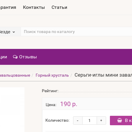
арантия
Контакты
Статьи
Везде
ции
Отзывы
Серьги-иглы мини завал
авальцованные
Горный хрусталь
Рейтинг:
190 р.
Цена:
-
В 
Количество:
+