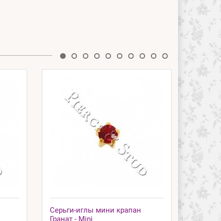
Серьги-иглы мини крапан
Серьги
Гранат - Mini
Изумруд