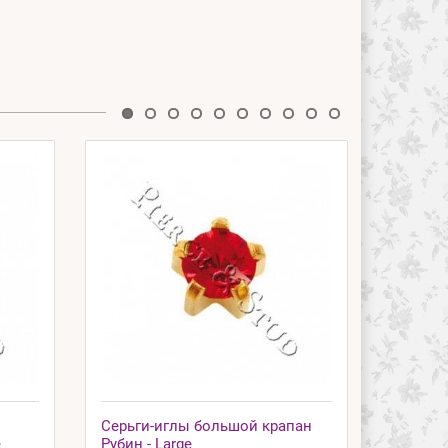
Серьги-иглы большой крапан
Серьги
e
Рубин - Large
Хрустал