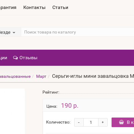
арантия
Контакты
Статьи
Везде
ции
Отзывы
Серьги-иглы мини завальцовка Ма
авальцованные
Март
Рейтинг:
190 р.
Цена:
-
В 
Количество:
+