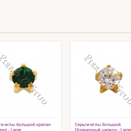
ги-иглы большой крапан
Серьги-иглы большой
уд - Large
Ограненный циркон - Larg