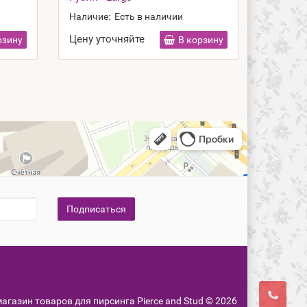
Наличие:
Есть в наличии
Наличие
Цену уточняйте
Цену у
рзину
В корзину
Подписаться
-магазин товаров для пирсинга Pierce and Stud © 2026